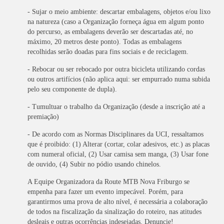
- Sujar o meio ambiente: descartar embalagens, objetos e/ou lixo
na natureza (caso a Organização forneça água em algum ponto
do percurso, as embalagens deverão ser descartadas até, no
máximo, 20 metros deste ponto). Todas as embalagens
recolhidas serão doadas para fins sociais e de reciclagem.
- Rebocar ou ser rebocado por outra bicicleta utilizando cordas
ou outros artifícios (não aplica aqui: ser empurrado numa subida
pelo seu componente de dupla).
- Tumultuar o trabalho da Organização (desde a inscrição até a
premiação)
- De acordo com as Normas Disciplinares da UCI, ressaltamos
que é proibido: (1) Alterar (cortar, colar adesivos, etc.) as placas
com numeral oficial, (2) Usar camisa sem manga, (3) Usar fone
de ouvido, (4) Subir no pódio usando chinelos.
A Equipe Organizadora da Route MTB Nova Friburgo se
empenha para fazer um evento impecável. Porém, para
garantirmos uma prova de alto nível, é necessária a colaboração
de todos na fiscalização da sinalização do roteiro, nas atitudes
desleais e outras ocorrências indesejadas. Denuncie!