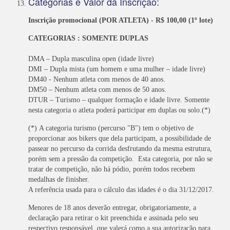
Categorias e Valor da Inscrição:
Inscrição promocional (POR ATLETA) - R$ 100,00 (1º lote)
CATEGORIAS : SOMENTE DUPLAS
DMA – Dupla masculina open (idade livre)
DMI – Dupla mista (um homem e uma mulher – idade livre)
DM40 - Nenhum atleta com menos de 40 anos.
DM50 – Nenhum atleta com menos de 50 anos.
DTUR – Turismo – qualquer formação e idade livre. Somente
nesta categoria o atleta poderá participar em duplas ou solo.(*)
(*) A categoria turismo (percurso "B") tem o objetivo de
proporcionar aos bikers que dela participam, a possibilidade de
passear no percurso da corrida desfrutando da mesma estrutura,
porém sem a pressão da competição. Esta categoria, por não se
tratar de competição, não há pódio, porém todos recebem
medalhas de finisher.
A referência usada para o cálculo das idades é o dia 31/12/2017.
Menores de 18 anos deverão entregar, obrigatoriamente, a
declaração para retirar o kit preenchida e assinada pelo seu
respectivo responsável, que valerá como a sua autorização para